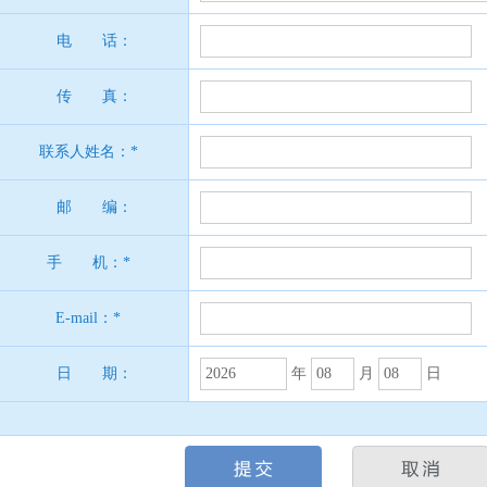
电 话：
传 真：
联系人姓名：*
邮 编：
手 机：*
E-mail：*
日 期：
年
月
日