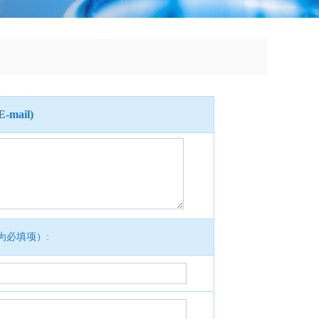
ail)
为必填项）: