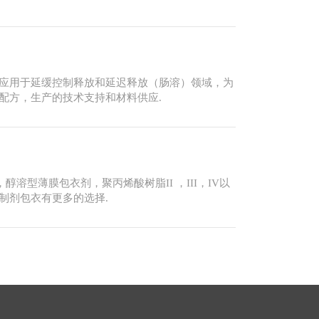
应用于延缓控制释放和延迟释放（肠溶）领域，为
配方，生产的技术支持和材料供应.
溶型薄膜包衣剂，聚丙烯酸树脂II ，III，IV以
制剂包衣有更多的选择.