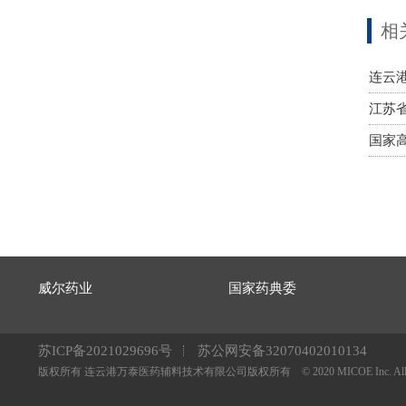
相
连云
江苏
国家
威尔药业
国家药典委
苏ICP备2021029696号
苏公网安备32070402010134
版权所有 连云港万泰医药辅料技术有限公司版权所有 © 2020 MICOE Inc. All right