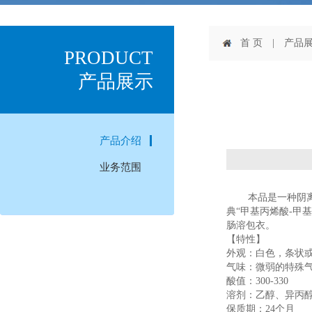
首 页
| 产品展
PRODUCT
产品展示
产品介绍
业务范围
本品是一种阴
典“甲基丙烯酸-甲基
肠溶包衣。
【特性】
外观：白色，条状
气味：微弱的特殊
酸值：
300-330
溶剂：乙醇、异丙
保质期：
24个月