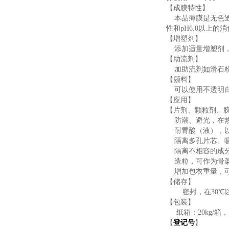
【成膜特性】
本品
薄膜是无色
性和
pH6.0
以上的消
【增塑剂】
添加适量增塑剂
【助流剂】
加助流剂如滑石
【颜料】
可以使用不透明
【
应用
】
【片剂、颗粒剂、
防潮、避光，在热
耐胃酸（液），以
隔离多孔片芯、吸
隔离不相容的成
造粒，可作为骨
增加包衣重量，可
【储存】
密封，在30℃
【
包装
】
纸箱：20kg/箱
，
【
登记号
】