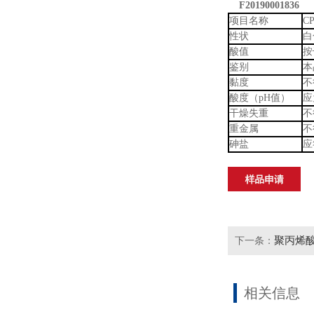
F20190001836
项目名称
C
性状
白
酸值
按
鉴别
本
黏度
不
酸度（pH值）
应
干燥失重
不
重金属
不
砷盐
应
聚丙烯
下一条：
相关信息